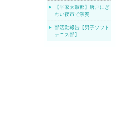
【平家太鼓部】唐戸にぎ
わい夜市で演奏
部活動報告【男子ソフト
テニス部】