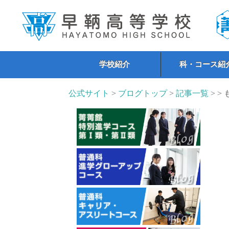
学校紹介
科・コース紹
公式サイト
>
ブログトップ
>
記事一覧
> >