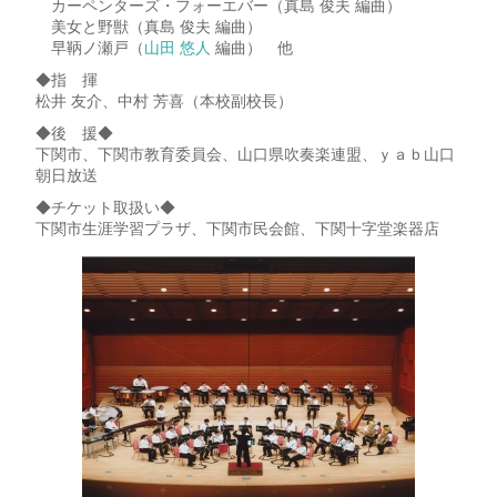
カーペンターズ・フォーエバー（真島 俊夫 編曲）
美女と野獣（真島 俊夫 編曲）
早鞆ノ瀬戸（
山田 悠人
編曲） 他
◆指 揮
松井 友介、中村 芳喜（本校副校長）
◆後 援◆
下関市、下関市教育委員会、山口県吹奏楽連盟、ｙａｂ山口
朝日放送
◆チケット取扱い◆
下関市生涯学習プラザ、下関市民会館、下関十字堂楽器店