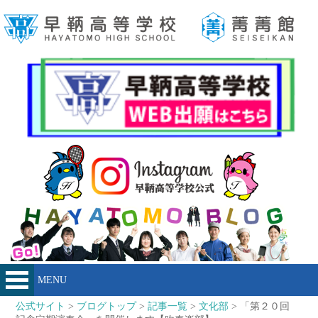
MENU
公式サイト
>
ブログトップ
>
記事一覧
>
文化部
> 「第２０回