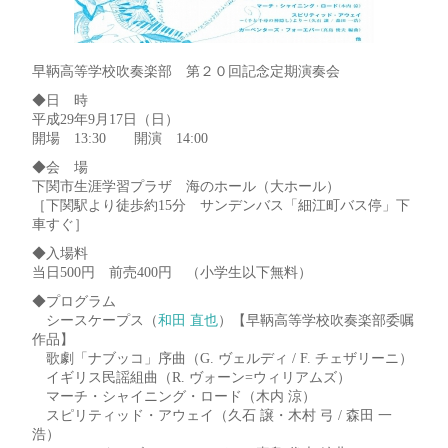
早鞆高等学校吹奏楽部 第２０回記念定期演奏会
◆日 時
平成29年9月17日（日）
開場 13:30 開演 14:00
◆会 場
下関市生涯学習プラザ 海のホール（大ホール）
［下関駅より徒歩約15分 サンデンバス「細江町バス停」下
車すぐ］
◆入場料
当日500円 前売400円 （小学生以下無料）
◆プログラム
シースケープス（
和田 直也
）【早鞆高等学校吹奏楽部委嘱
作品】
歌劇「ナブッコ」序曲（G. ヴェルディ / F. チェザリーニ）
イギリス民謡組曲（R. ヴォーン=ウィリアムズ）
マーチ・シャイニング・ロード（木内 涼）
スピリティッド・アウェイ（久石 譲・木村 弓 / 森田 一
浩）