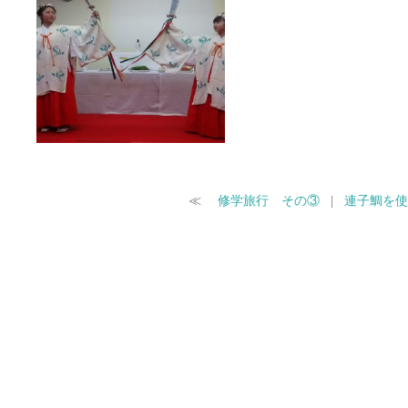
≪
修学旅行 その③
|
連子鯛を