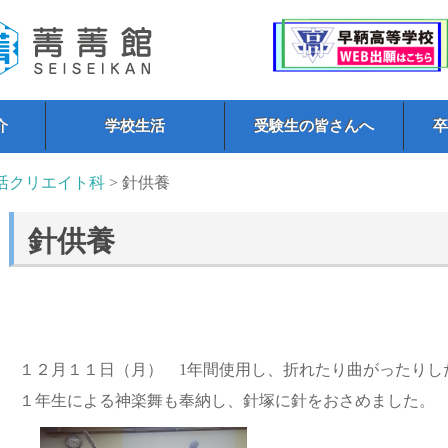
介
学校生活
受験生の皆さんへ
活クリエイト科
> 針供養
針供養
１２月１１日（月） 1年間使用し、折れたり曲がったりし
１年生による神楽舞も奉納し、針塚に針をおさめました。