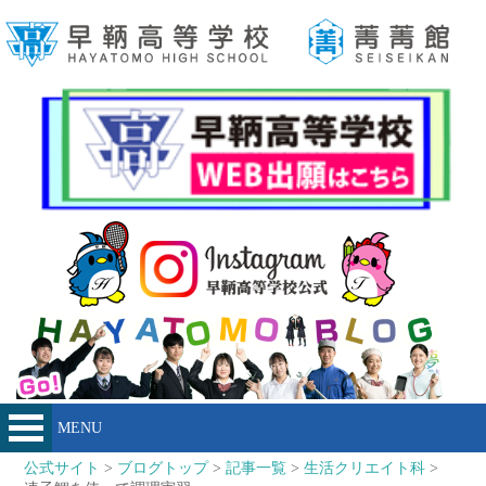
MENU
公式サイト
>
ブログトップ
>
記事一覧
>
生活クリエイト科
>