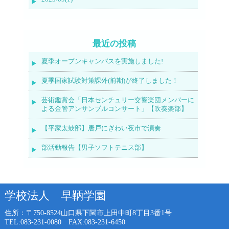
最近の投稿
夏季オープンキャンパスを実施しました!
夏季国家試験対策課外(前期)が終了しました！
芸術鑑賞会「日本センチュリー交響楽団メンバーに
よる金管アンサンブルコンサート」【吹奏楽部】
【平家太鼓部】唐戸にぎわい夜市で演奏
部活動報告【男子ソフトテニス部】
学校法人 早鞆学園
住所：〒750-8524
山口県下関市上田中町8丁目3番1号
TEL:083-231-0080 FAX:083-231-6450