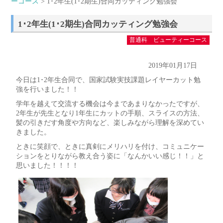
ーコース
> 1･2年生(1･2期生)合同カッティング勉強会
1･2年生(1･2期生)合同カッティング勉強会
普通科 ビューティーコース
2019年01月17日
今日は1･2年生合同で、国家試験実技課題レイヤーカット勉
強を行いました！！
学年を越えて交流する機会は今まであまりなかったですが、
2年生が先生となり1年生にカットの手順、スライスの方法、
髪の引きだす角度や方向など、楽しみながら理解を深めてい
きました。
ときに笑顔で、ときに真剣にメリハリを付け、コミュニケー
ションをとりながら教え合う姿に「なんかいい感じ！！」と
思いました！！！！