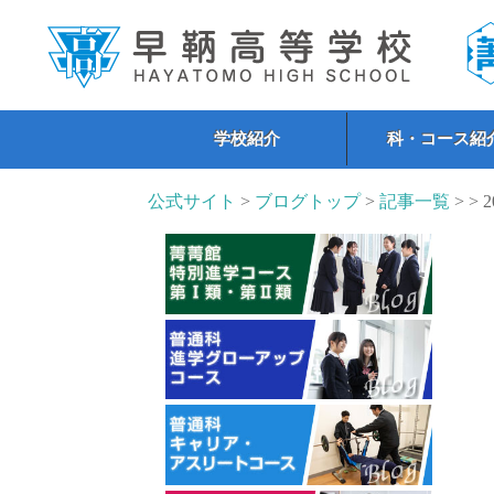
学校紹介
科・コース紹
公式サイト
>
ブログトップ
>
記事一覧
> > 