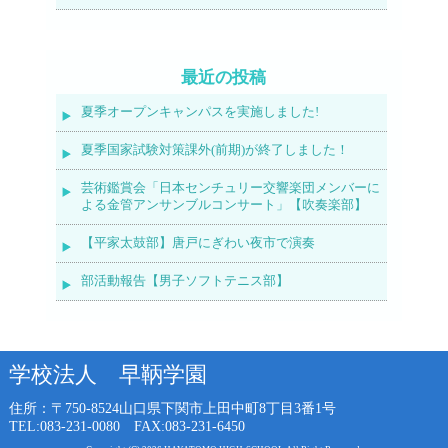
最近の投稿
夏季オープンキャンパスを実施しました!
夏季国家試験対策課外(前期)が終了しました！
芸術鑑賞会「日本センチュリー交響楽団メンバーに
よる金管アンサンブルコンサート」【吹奏楽部】
【平家太鼓部】唐戸にぎわい夜市で演奏
部活動報告【男子ソフトテニス部】
学校法人 早鞆学園
住所：〒750-8524
山口県下関市上田中町8丁目3番1号
TEL:083-231-0080 FAX:083-231-6450