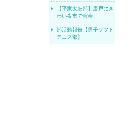
【平家太鼓部】唐戸にぎ
わい夜市で演奏
部活動報告【男子ソフト
テニス部】