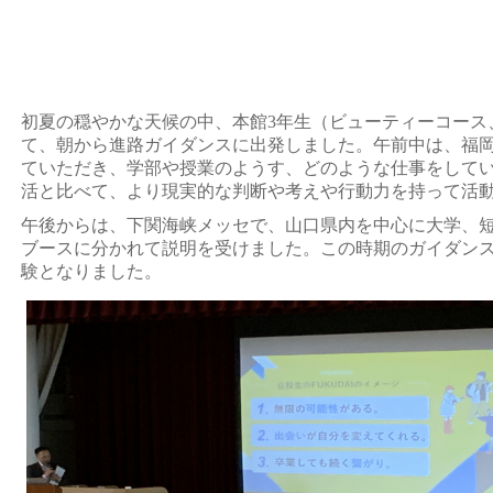
初夏の穏やかな天候の中、本館3年生（ビューティーコース
て、朝から進路ガイダンスに出発しました。午前中は、福
ていただき、学部や授業のようす、どのような仕事をして
活と比べて、より現実的な判断や考えや行動力を持って活
午後からは、下関海峡メッセで、山口県内を中心に大学、
ブースに分かれて説明を受けました。この時期のガイダン
験となりました。