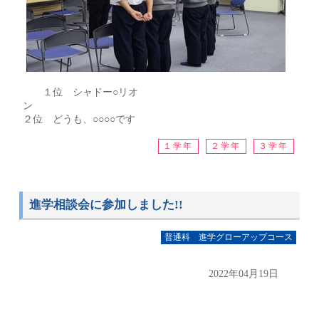
１位 シャドー○リオ
２位 どうも、○○○○です
１学年
２学年
３学年
進学相談会に参加しました!!
普通科 進学グローアップコース
2022年04月19日