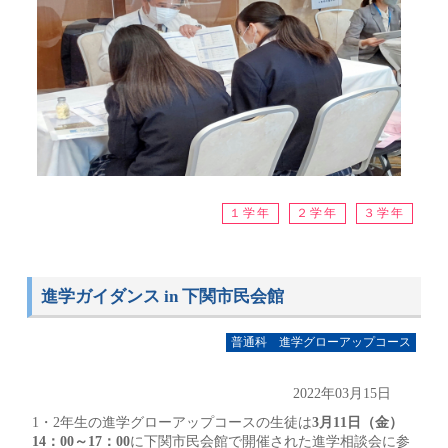
１学年
２学年
３学年
進学ガイダンス in 下関市民会館
普通科 進学グローアップコース
2022年03月15日
1・2年生の進学グローアップコースの生徒は
3月11日（金）
14：00～17：00
に下関市民会館で開催された進学相談会に参