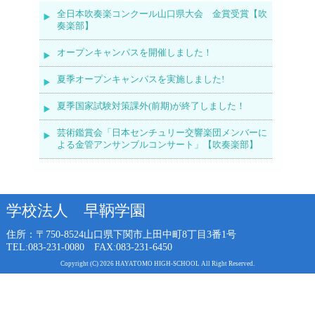
全日本吹奏楽コンクール山口県大会 金賞受賞【吹
奏楽部】
オープンキャンパスを開催しました！
夏季オープンキャンパスを実施しました!
夏季国家試験対策課外(前期)が終了しました！
芸術鑑賞会「日本センチュリー交響楽団メンバーに
よる金管アンサンブルコンサート」【吹奏楽部】
学校法人 早鞆学園
住所：〒750-8524
山口県下関市上田中町8丁目3番1号
TEL:083-231-0080 FAX:083-231-6450
Copyright (C) 2026 HAYATOMO HIGH-SCHOOL All Right Reserved.