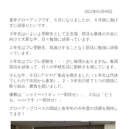
2022年05月09日
進学グローアップです。５月になりましたが、５月病に負け
ずに頑張りたいです。
３年生はいよいよ受験生として正念場、部活も最後の大会に
向けて大変な中、日々勉強に頑張っています。
２年生はプレ受験生、気抜けすることなく部活に勉強に頑張
っています。
１年生はプレプレ受験生・・・少し無理がありますね。集団
宿泊を頑張って、日々の学校生活に新鮮さを感じています。
そんな中、６日にｸﾞﾛｰｱｯﾌﾟ集会を開きました（１年生は代休
でしたので次回から参加）。２・３年生の皆で１つの競技に
取り組み、勝負を競いました。
優勝は「シャドー○リオン（一部伏せ）」、２位は「どう
も、○○○○です（一部伏せ）」
グローアップコースの団結と各学年の今年度の活躍を期待し
てます！