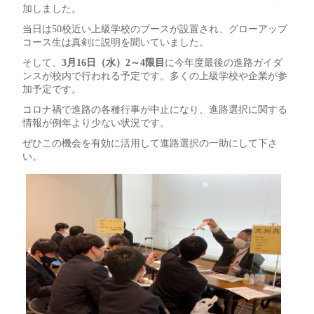
加しました。
当日は50校近い上級学校のブースが設置され、グローアップ
コース生は真剣に説明を聞いていました。
そして、
3月16日（水）2～4限目
に今年度最後の進路ガイダ
ンスが校内で行われる予定です。多くの上級学校や企業が参
加予定です。
コロナ禍で進路の各種行事が中止になり、進路選択に関する
情報が例年より少ない状況です。
ぜひこの機会を有効に活用して進路選択の一助にして下さ
い。