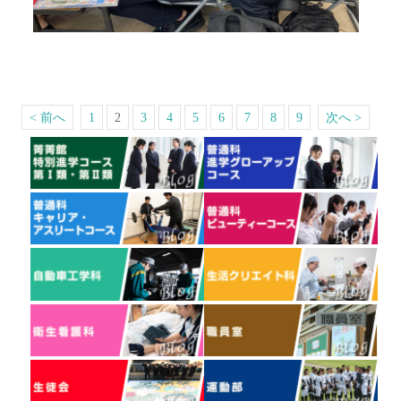
< 前へ
1
2
3
4
5
6
7
8
9
次へ >