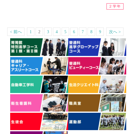
２学年
< 前へ
1
2
3
4
5
6
7
8
9
次へ >