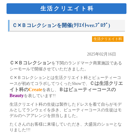
生活クリエイト科
Ｃ✕Ｂコレクションを開催(ｸﾘｴｲﾄver.ﾌﾞﾛｸﾞ)
生活クリエイト科
2025年02月16日
Ｃ✕Ｂコレクション
を下関のランドマーク商業施設である
シーモールで開催させていただきました。
Ｃ✕Ｂコレクションとは生活クリエイト科とビューティーコ
Ｃは生活クリエ
ースが初めてコラボしてつくったShowで、
イト科の
Create
Ｂはビューティーコースの
を表し、
Beauty
を表しています!!
生活クリエイト科の生徒は製作したドレスを着て自らがモデ
ルとしてランウェイを歩き、ビューティーコースの生徒はモ
デルのヘアアレンジを担当しました。
たくさんのお客様に来場していただき、大盛況のショーとな
りました!!!